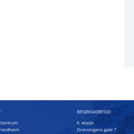
:
BESØKSADRESSE:
 Sentrum
6. etasje
Trondheim
Dronningens gate 7