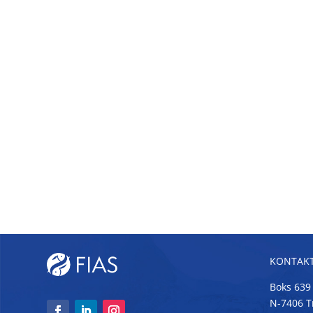
KONTAKT
Boks 639
N-7406 