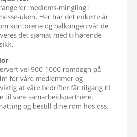
rrangerer medlems-mingling i
messe-uken. Her har det enkelte år
nom kontorene og balkongen vår de
rveres det sjømat med tilhørende
usikk.
Nor
eservert vel 900-1000 romdøgn på
eim for våre medlemmer og
ktig at våre bedrifter får tilgang til
 til våre samarbeidspartnere.
natting og bestill dine rom hos oss.