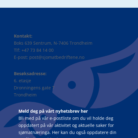
Kontakt:
Boks 639 Sentrum, N-7406 Trondheim
Tlf: +47 73 84 14 00
E-post: post@sjomatbedriftene.no
Besøksadresse:
6. etasje
Dronningens gate 7
Trondheim
Meld deg på vårt nyhetsbrev her
Bli med på vår e-postliste om du vil holde deg
oppdatert på vår aktivitet og aktuelle saker for
sjømatnæringa. Her kan du også oppdatere din