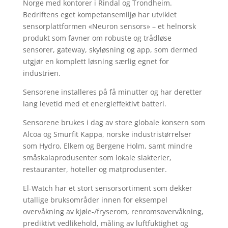
Norge med kontorer i Rindal og Trondheim.
Bedriftens eget kompetansemiljø har utviklet
sensorplattformen «Neuron sensors» – et helnorsk
produkt som favner om robuste og trådløse
sensorer, gateway, skyløsning og app, som dermed
utgjør en komplett løsning særlig egnet for
industrien.
Sensorene installeres på få minutter og har deretter
lang levetid med et energieffektivt batteri.
Sensorene brukes i dag av store globale konsern som
Alcoa og Smurfit Kappa, norske industristørrelser
som Hydro, Elkem og Bergene Holm, samt mindre
småskalaprodusenter som lokale slakterier,
restauranter, hoteller og matprodusenter.
El-Watch har et stort sensorsortiment som dekker
utallige bruksområder innen for eksempel
overvåkning av kjøle-/fryserom, renromsovervåkning,
prediktivt vedlikehold, måling av luftfuktighet og