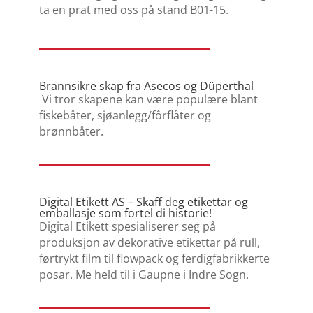
ta en prat med oss på stand B01-15.
Brannsikre skap fra Asecos og Düperthal
Vi tror skapene kan være populære blant
fiskebåter, sjøanlegg/fôrflåter og
brønnbåter.
Digital Etikett AS – Skaff deg etikettar og
emballasje som fortel di historie!
Digital Etikett spesialiserer seg på
produksjon av dekorative etikettar på rull,
førtrykt film til flowpack og ferdigfabrikkerte
posar. Me held til i Gaupne i Indre Sogn.