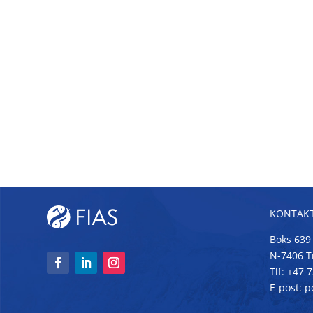
KONTAKT
Boks 639
N-7406 
Tlf: +47 
E-post: 