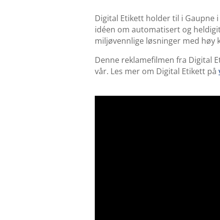
Digital Etikett holder til i Gaupne
idéen om automatisert og heldigit
miljøvennlige løsninger med høy kv
Denne reklamefilmen fra Digital Eti
vår. Les mer om Digital Etikett på