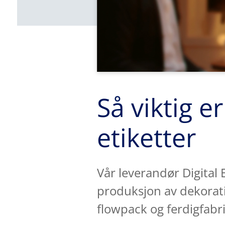
Så viktig e
etiketter
Vår leverandør Digital E
produksjon av dekorative
flowpack og ferdigfabr