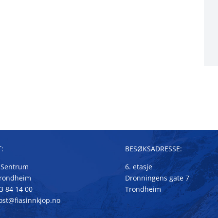
:
BESØKSADRESSE:
 Sentrum
6. etasje
Trondheim
Dronningens gate 7
73 84 14 00
Trondheim
post@fiasinnkjop.no