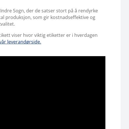
 i Indre Sogn, der de satser stort på å rendyrke
al produksjon, som gir kostnadseffektive og
alitet.
kett viser hvor viktig etiketter er i hverdagen
vår leverandørside.