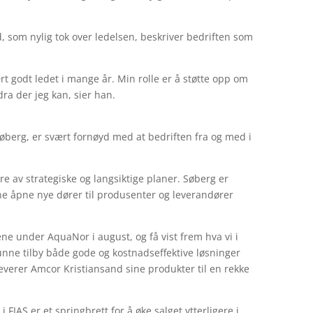
 som nylig tok over ledelsen, beskriver bedriften som
ært godt ledet i mange år. Min rolle er å støtte opp om
ra der jeg kan, sier han.
Søberg, er svært fornøyd med at bedriften fra og med i
øre av strategiske og langsiktige planer. Søberg er
ne åpne nye dører til produsenter og leverandører
ne under AquaNor i august, og få vist frem hva vi i
kunne tilby både gode og kostnadseffektive løsninger
leverer Amcor Kristiansand sine produkter til en rekke
FIAS er et springbrett for å øke salget ytterligere i