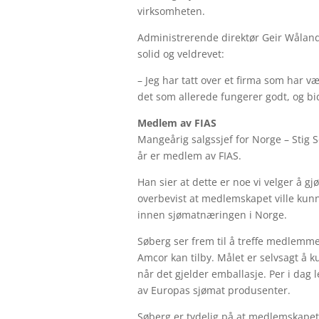
virksomheten.
Administrerende direktør Geir Wåland,
solid og veldrevet:
– Jeg har tatt over et firma som har v
det som allerede fungerer godt, og bid
Medlem av FIAS
Mangeårig salgssjef for Norge – Stig 
år er medlem av FIAS.
Han sier at dette er noe vi velger å gj
overbevist at medlemskapet ville kun
innen sjømatnæringen i Norge.
Søberg ser frem til å treffe medlemme
Amcor kan tilby. Målet er selvsagt å 
når det gjelder emballasje. Per i dag 
av Europas sjømat produsenter.
Søberg er tydelig på at medlemskapet i 