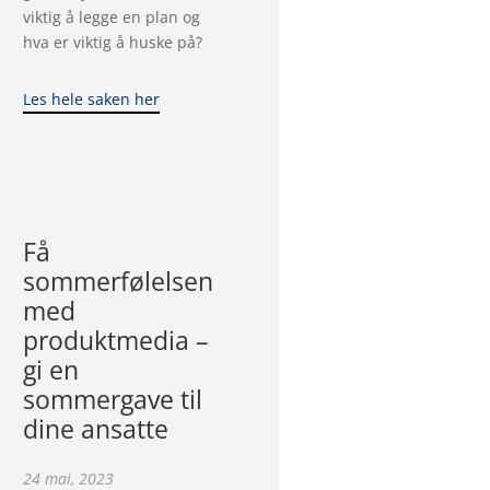
viktig å legge en plan og
hva er viktig å huske på?
Les hele saken her
Få
sommerfølelsen
med
produktmedia –
gi en
sommergave til
dine ansatte
24 mai, 2023