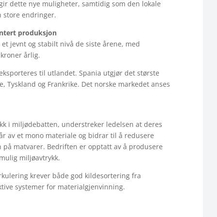
gir dette nye muligheter, samtidig som den lokale
n store endringer.
entert produksjon
et jevnt og stabilt nivå de siste årene, med
kroner årlig.
sporteres til utlandet. Spania utgjør det største
e, Tyskland og Frankrike. Det norske markedet anses
ikk i miljødebatten, understreker ledelsen at deres
tår av et mono materiale og bidrar til å redusere
 på matvarer. Bedriften er opptatt av å produsere
mulig miljøavtrykk.
rkulering krever både god kildesortering fra
tive systemer for materialgjenvinning.