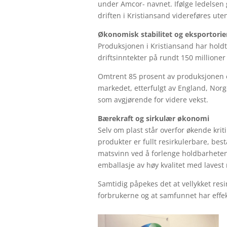
under Amcor- navnet. Ifølge ledelsen 
driften i Kristiansand videreføres ute
Økonomisk stabilitet og eksportori
Produksjonen i Kristiansand har holdt 
driftsinntekter på rundt 150 millioner 
Omtrent 85 prosent av produksjonen ek
markedet, etterfulgt av England, Norg
som avgjørende for videre vekst.
Bærekraft og sirkulær økonomi
Selv om plast står overfor økende krit
produkter er fullt resirkulerbare, bes
matsvinn ved å forlenge holdbarheten
emballasje av høy kvalitet med lavest 
Samtidig påpekes det at vellykket resi
forbrukerne og at samfunnet har effek