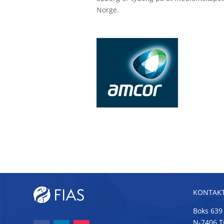
Norge.
KONTAKT
Boks 639
N-7406 