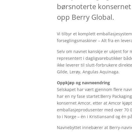
børsnoterte konsernet
opp Berry Global.
Vi tilbyr et komplett emballasjesystem
forseglingsmaskiner – Alt fra en lever
Selv om navnet kanskje er ukjent for
representert i dagligvarebutikker både
ikke leverer til slutt-forbrukere dire
Gilde, Lerøy, Angulas Aquinaga.
Oppkjøp og navneendring
Selskapet har vært gjennom flere navne
har en ny fase startet:Berry Packaging
konsernet Amcor, etter at Amcor kjøpt
emballasjeprodusenter med over 70 00
to i Norge – én i Kristiansand og én 
Navnebyttet innebærer at Berry-navnet