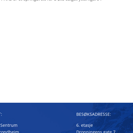
:
BESØKSADRESSE:
 Sentrum
6. etasje
Trondheim
Dronningens gate 7