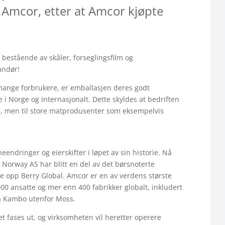
 Amcor, etter at Amcor kjøpte
 bestående av skåler, forseglingsfilm og
andør!
 mange forbrukere, er emballasjen deres godt
 i Norge og internasjonalt. Dette skyldes at bedriften
kte, men til store matprodusenter som eksempelvis
endringer og eierskifter i løpet av sin historie. Nå
 Norway AS har blitt en del av det børsnoterte
e opp Berry Global. Amcor er en av verdens største
0 ansatte og mer enn 400 fabrikker globalt, inkludert
på Kambo utenfor Moss.
 fases ut, og virksomheten vil heretter operere