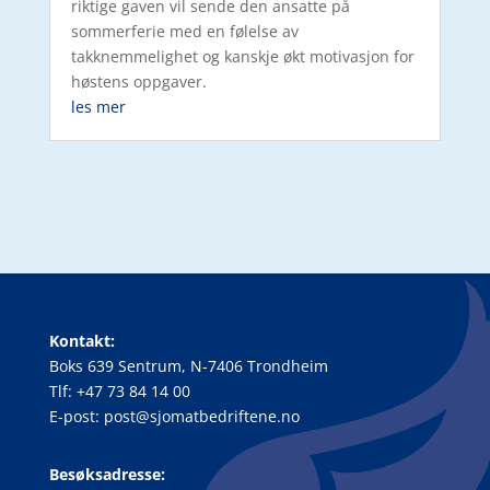
riktige gaven vil sende den ansatte på
sommerferie med en følelse av
takknemmelighet og kanskje økt motivasjon for
høstens oppgaver.
les mer
Kontakt:
Boks 639 Sentrum, N-7406 Trondheim
Tlf: +47 73 84 14 00
E-post: post@sjomatbedriftene.no
Besøksadresse: