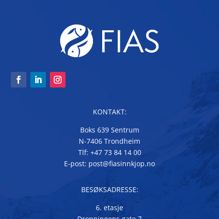
KONTAKT:
Boks 639 Sentrum
N-7406 Trondheim
Tlf: +47 73 84 14 00
E-post: post@fiasinnkjop.no
BESØKSADRESSE:
6. etasje
Dronningens gate 7