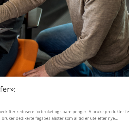
fer»:
edrifter redusere forbruket og spare penger. Å bruke produkter fei
bruker dedikerte fagspesialister som alltid er ute etter nye...