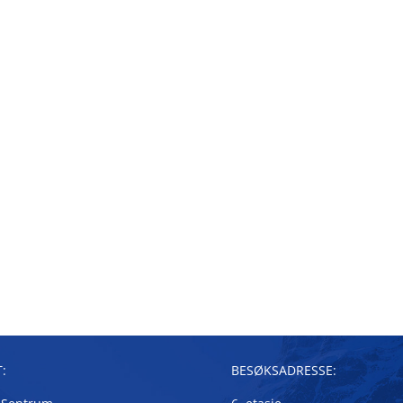
:
BESØKSADRESSE: