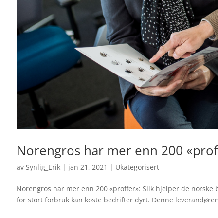
Norengros har mer enn 200 «prof
av
Synlig_Erik
|
jan 21, 2021
|
Ukategorisert
Norengros har mer enn 200 «proffer»: Slik hjelper de norske b
for stort forbruk kan koste bedrifter dyrt. Denne leverandøren 