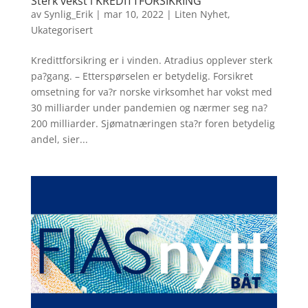
Sterk vekst i KREDITTFORSIKRING
av
Synlig_Erik
|
mar 10, 2022
|
Liten Nyhet
,
Ukategorisert
Kredittforsikring er i vinden. Atradius opplever sterk
pa?gang. – Etterspørselen er betydelig. Forsikret
omsetning for va?r norske virksomhet har vokst med
30 milliarder under pandemien og nærmer seg na?
200 milliarder. Sjømatnæringen sta?r foren betydelig
andel, sier...