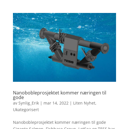
Nanobobleprosjektet kommer næringen til
gode
av
Synlig_Erik
|
mar 14, 2022
|
Liten Nyhet
,
Ukategorisert
Nanobobleprosjektet kommer næringen til gode
Gigante Salmon, Fishbase Group, LetSea og TESS har